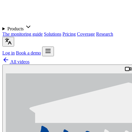
Products
The monitoring guide
Solutions
Pricing
Coverage
Research
Log in
Book a demo
All videos