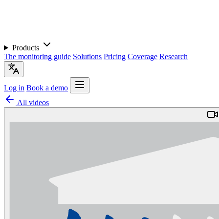
Products
The monitoring guide
Solutions
Pricing
Coverage
Research
Log in
Book a demo
All videos