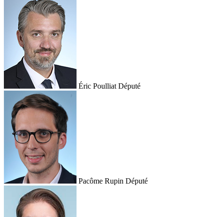
Éric Poulliat
Député
Pacôme Rupin
Député