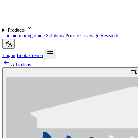
Products
The monitoring guide
Solutions
Pricing
Coverage
Research
Log in
Book a demo
All videos