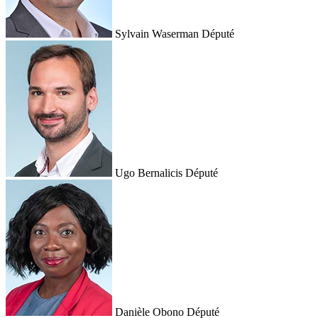
Sylvain Waserman
Député
Ugo Bernalicis
Député
Danièle Obono
Député