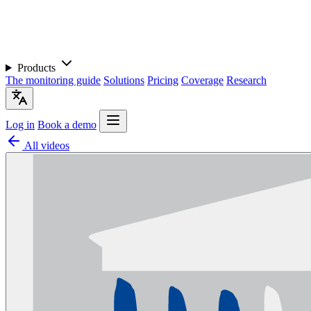
Products
The monitoring guide
Solutions
Pricing
Coverage
Research
Log in
Book a demo
All videos