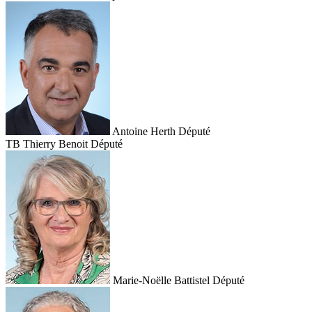
Antoine Herth
Député
TB
Thierry Benoit
Député
Marie-Noëlle Battistel
Député