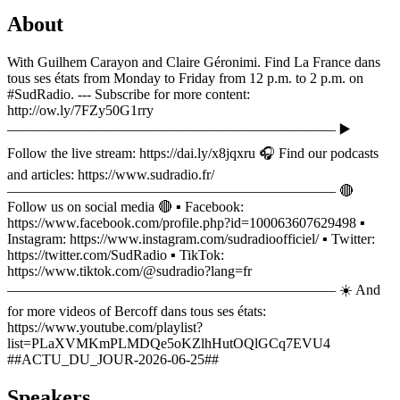
About
With Guilhem Carayon and Claire Géronimi. Find La France dans
tous ses états from Monday to Friday from 12 p.m. to 2 p.m. on
#SudRadio. --- Subscribe for more content:
http://ow.ly/7FZy50G1rry
——————————————————————— ▶️
Follow the live stream: https://dai.ly/x8jqxru 🎧 Find our podcasts
and articles: https://www.sudradio.fr/
——————————————————————— 🔴
Follow us on social media 🔴 ▪️ Facebook:
https://www.facebook.com/profile.php?id=100063607629498 ▪️
Instagram: https://www.instagram.com/sudradioofficiel/ ▪️ Twitter:
https://twitter.com/SudRadio ▪️ TikTok:
https://www.tiktok.com/@sudradio?lang=fr
——————————————————————— ☀️ And
for more videos of Bercoff dans tous ses états:
https://www.youtube.com/playlist?
list=PLaXVMKmPLMDQe5oKZlhHutOQlGCq7EVU4
##ACTU_DU_JOUR-2026-06-25##
Speakers