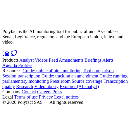
Polyfact is the AI monitoring tool for public affairs: Assemblée,
Sénat, Légifrance, regulators and the European Union, in text and
video.
Products
Analyst
Videos
Feed
Amendments
Briefings
Alerts
Agenda
Profiles
Resources
Guide: public affairs monitoring
Tool comparison
Session transcription
Guide: tracking an amendment
Guide: running
parliamentary monitoring
Press room
Source coverage
Transcription
quality
Research
Video library
Explorer (AI analyst)
Company
Contact
Careers
Press
Legal
Terms of use
Privacy
Legal notices
©
2026
Polyfact SAS —
All rights reserved.