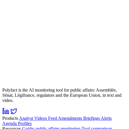
Polyfact is the AI monitoring tool for public affairs: Assemblée,
Sénat, Légifrance, regulators and the European Union, in text and
video.
Products
Analyst
Videos
Feed
Amendments
Briefings
Alerts
Agenda
Profiles
Resources
Guide: public affairs monitoring
Tool comparison