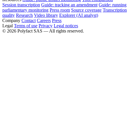
Session transcription
Guide: tracking an amendment
Guide: running
parliamentary monitoring
Press room
Source coverage
Transcription
quality
Research
Video library
Explorer (AI analyst)
Company
Contact
Careers
Press
Legal
Terms of use
Privacy
Legal notices
©
2026
Polyfact SAS —
All rights reserved.