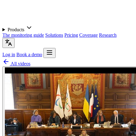
Products
The monitoring guide
Solutions
Pricing
Coverage
Research
Log in
Book a demo
All videos