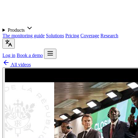
Products
The monitoring guide
Solutions
Pricing
Coverage
Research
Log in
Book a demo
All videos