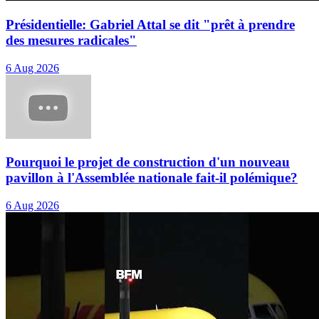
Présidentielle: Gabriel Attal se dit "prêt à prendre
des mesures radicales"
6 Aug 2026
Pourquoi le projet de construction d'un nouveau
pavillon à l'Assemblée nationale fait-il polémique?
6 Aug 2026