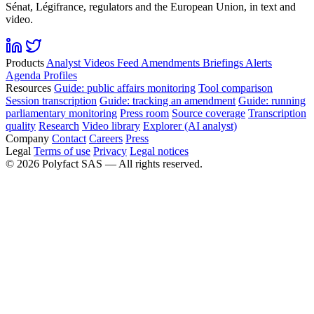
Sénat, Légifrance, regulators and the European Union, in text and
video.
Products
Analyst
Videos
Feed
Amendments
Briefings
Alerts
Agenda
Profiles
Resources
Guide: public affairs monitoring
Tool comparison
Session transcription
Guide: tracking an amendment
Guide: running
parliamentary monitoring
Press room
Source coverage
Transcription
quality
Research
Video library
Explorer (AI analyst)
Company
Contact
Careers
Press
Legal
Terms of use
Privacy
Legal notices
©
2026
Polyfact SAS —
All rights reserved.