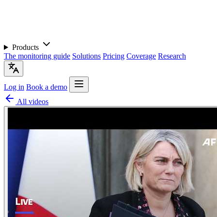
Products
The monitoring guide
Solutions
Pricing
Coverage
Research
Log in
Book a demo
All videos