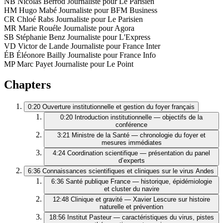
NB
Nicolas Berrod
Journaliste pour Le Parisien
HM
Hugo Mabé
Journaliste pour BFM Business
CR
Chloé Rabs
Journaliste pour Le Parisien
MR
Marie Rouéle
Journaliste pour Agora
SB
Stéphanie Benz
Journaliste pour L'Express
VD
Victor de Lande
Journaliste pour France Inter
ÉB
Éléonore Bailly
Journaliste pour France Info
MP
Marc Payet
Journaliste pour Le Point
Chapters
0:20
Ouverture institutionnelle et gestion du foyer français
0:20
Introduction institutionnelle — objectifs de la
conférence
3:21
Ministre de la Santé — chronologie du foyer et
mesures immédiates
4:24
Coordination scientifique — présentation du panel
d’experts
6:36
Connaissances scientifiques et cliniques sur le virus Andes
6:36
Santé publique France — historique, épidémiologie
et cluster du navire
12:48
Clinique et gravité — Xavier Lescure sur histoire
naturelle et prévention
18:56
Institut Pasteur — caractéristiques du virus, pistes