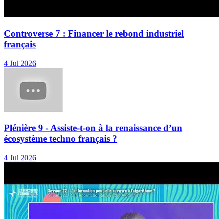
Controverse 7 : Financer le rebond industriel
français
4 Jul 2026
Plénière 9 - Assiste-t-on à la renaissance d’un
écosystème techno français ?
4 Jul 2026