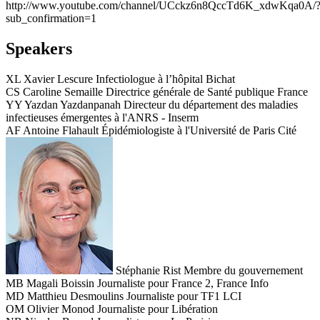
http://www.youtube.com/channel/UCckz6n8QccTd6K_xdwKqa0A/
sub_confirmation=1
Speakers
XL
Xavier Lescure
Infectiologue à l’hôpital Bichat
CS
Caroline Semaille
Directrice générale de Santé publique France
YY
Yazdan Yazdanpanah
Directeur du département des maladies
infectieuses émergentes à l'ANRS - Inserm
AF
Antoine Flahault
Épidémiologiste à l'Université de Paris Cité
Stéphanie Rist
Membre du gouvernement
MB
Magali Boissin
Journaliste pour France 2, France Info
MD
Matthieu Desmoulins
Journaliste pour TF1 LCI
OM
Olivier Monod
Journaliste pour Libération