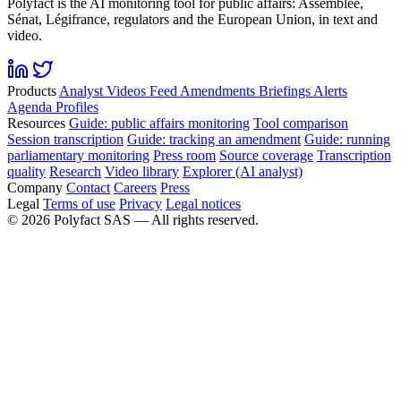
Polyfact is the AI monitoring tool for public affairs: Assemblée,
Sénat, Légifrance, regulators and the European Union, in text and
video.
Products
Analyst
Videos
Feed
Amendments
Briefings
Alerts
Agenda
Profiles
Resources
Guide: public affairs monitoring
Tool comparison
Session transcription
Guide: tracking an amendment
Guide: running
parliamentary monitoring
Press room
Source coverage
Transcription
quality
Research
Video library
Explorer (AI analyst)
Company
Contact
Careers
Press
Legal
Terms of use
Privacy
Legal notices
©
2026
Polyfact SAS —
All rights reserved.