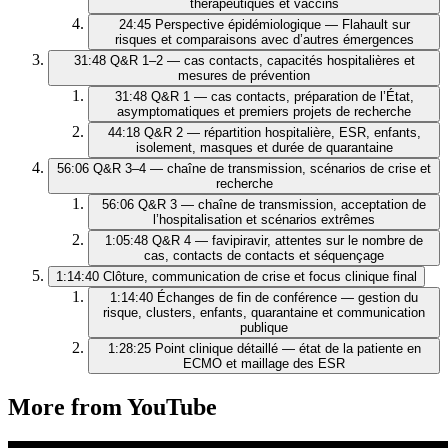
thérapeutiques et vaccins
24:45
Perspective épidémiologique — Flahault sur
risques et comparaisons avec d’autres émergences
31:48
Q&R 1–2 — cas contacts, capacités hospitalières et
mesures de prévention
31:48
Q&R 1 — cas contacts, préparation de l’État,
asymptomatiques et premiers projets de recherche
44:18
Q&R 2 — répartition hospitalière, ESR, enfants,
isolement, masques et durée de quarantaine
56:06
Q&R 3–4 — chaîne de transmission, scénarios de crise et
recherche
56:06
Q&R 3 — chaîne de transmission, acceptation de
l’hospitalisation et scénarios extrêmes
1:05:48
Q&R 4 — favipiravir, attentes sur le nombre de
cas, contacts de contacts et séquençage
1:14:40
Clôture, communication de crise et focus clinique final
1:14:40
Échanges de fin de conférence — gestion du
risque, clusters, enfants, quarantaine et communication
publique
1:28:25
Point clinique détaillé — état de la patiente en
ECMO et maillage des ESR
More from YouTube