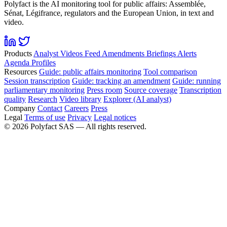
Polyfact is the AI monitoring tool for public affairs: Assemblée,
Sénat, Légifrance, regulators and the European Union, in text and
video.
Products
Analyst
Videos
Feed
Amendments
Briefings
Alerts
Agenda
Profiles
Resources
Guide: public affairs monitoring
Tool comparison
Session transcription
Guide: tracking an amendment
Guide: running
parliamentary monitoring
Press room
Source coverage
Transcription
quality
Research
Video library
Explorer (AI analyst)
Company
Contact
Careers
Press
Legal
Terms of use
Privacy
Legal notices
©
2026
Polyfact SAS —
All rights reserved.