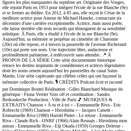
figures les plus marquantes du septième art. Originaire des Vosges,
elle rejoint Paris en 1953 pour intégrer l'école de la rue Blanche (9e)
et se former au théâtre. En 2012, à 85 ans, elle reçoit le César de la
meilleure actrice pour Amour de Michael Haneke, consacrant six
décennies d'une carrière exceptionnelle. Actrice, mais aussi poète,
elle laisse derrière elle trois recueils qui témoignent de sa sensibilité
artistique. À Paris, elle a étudié à l'école de la rue Blanche (9e).
Aujourd'hui, sa mémoire se perpétue au cimetière de Charonne
(20e) où elle repose, et à travers la passerelle de l'avenue Richerand
(10e) qui porte son nom. Une trajectoire libre, audacieuse et
profondément parisienne, à redécouvrir sans attendre. 📍 À
PROPOS DE LA SÉRIE Cette série documentaire historique
retrace les destins inspirants de comédiennes et actrices légendaires
dont les noms ornent aujourd'hui les passerelles du canal Saint-
Martin. Une série captivante qui célèbre celles qui ont façonné la
mémoire collective de Paris. 🎙️ CRÉDITS Podcast écrit et raconté
par Dominique Boutel Réalisation : Gilles Blanchard Musique du
générique : Fiona Verrier Voix off et coordination : Sandra
Berkoukeche Production : Ville de Paris 🎵 MUSIQUES &
EXTRAITS Chanson « À tu et à toi » - Emmanuelle Riva - Eric
Robrecht (1969) Chanson « Hiroshima » - Jacques Canetti -
Emmanuelle Riva (1980) Harold Pinter - Le retour - Emmanuelle
Riva - Claude Rich - ONRF (1966) Alain Resnais - Hiroshima mon
amour - Emmanuelle Riva - Eiji Okada (1959) Georges Delerue -