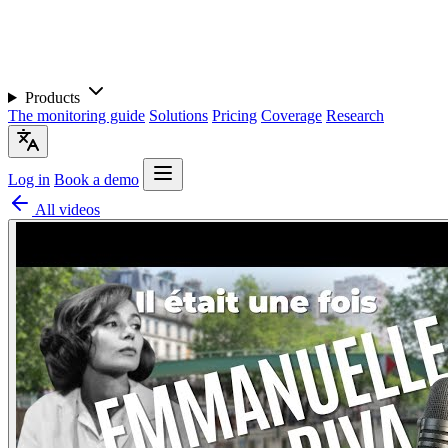
Products
The monitoring guide
Solutions
Pricing
Coverage
Research
Log in
Book a demo
All videos