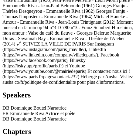
Valse d'Hiroshima (1956) Jean-Pierre Melville - Léon Morin prêtre -
Emmanuelle Riva - Jean-Paul Belmondo (1961) Georges Franju -
Thérèse Desqueyrou - Emmanuelle Riva (1962) Georges Franju -
Thomas l'imposteur - Emmanuelle Riva (1964) Michael Haneke -
Amour - Emmanuelle Riva - Jean-Louis Trintignant (2012) Moment
musical en fa min op 94 n°3 D 780 n°3 - Franz Schubert Hiroshima,
mon amour : Valse du café du fleuve - Georges Delerue Marguerite
Duras - Savannah Bay - Emmanuelle Riva - Théâtre de l'Atelier
(2014) 🔗 SUIVEZ LA VILLE DE PARIS Sur Instagram
(https://www.instagram.com/paris_maville/), LinkedIn
(https://www.linkedin.com/company/villedeparis/), Facebook
(https://www.facebook.com/paris), Bluesky
(https://bsky.app/profile/paris.fr) et Youtube
(https://www.youtube.com/@mairiedeparis) Et contactez-nous ici !
(https://www.paris.fr/pages/contact-232) Hébergé par Ausha. Visitez
ausha.co/fr/politique-de-confidentialite pour plus d'informations.
Speakers
DB
Dominique Boutel
Narratrice
ER
Emmanuelle Riva
Actrice et poète
DB
Dominique Boutel
Narratrice
Chapters