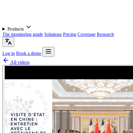
Products
The monitoring guide
Solutions
Pricing
Coverage
Research
Log in
Book a demo
All videos