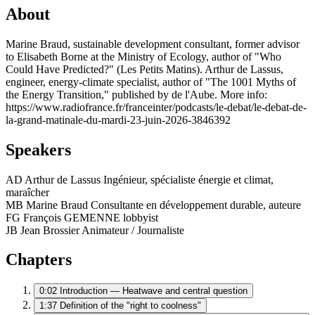
About
Marine Braud, sustainable development consultant, former advisor
to Elisabeth Borne at the Ministry of Ecology, author of "Who
Could Have Predicted?" (Les Petits Matins). Arthur de Lassus,
engineer, energy-climate specialist, author of "The 1001 Myths of
the Energy Transition," published by de l'Aube. More info:
https://www.radiofrance.fr/franceinter/podcasts/le-debat/le-debat-de-
la-grand-matinale-du-mardi-23-juin-2026-3846392
Speakers
AD
Arthur de Lassus
Ingénieur, spécialiste énergie et climat,
maraîcher
MB
Marine Braud
Consultante en développement durable, auteure
FG
François GEMENNE
lobbyist
JB
Jean Brossier
Animateur / Journaliste
Chapters
0:02
Introduction — Heatwave and central question
1:37
Definition of the "right to coolness"