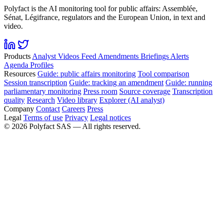
Polyfact is the AI monitoring tool for public affairs: Assemblée,
Sénat, Légifrance, regulators and the European Union, in text and
video.
Products
Analyst
Videos
Feed
Amendments
Briefings
Alerts
Agenda
Profiles
Resources
Guide: public affairs monitoring
Tool comparison
Session transcription
Guide: tracking an amendment
Guide: running
parliamentary monitoring
Press room
Source coverage
Transcription
quality
Research
Video library
Explorer (AI analyst)
Company
Contact
Careers
Press
Legal
Terms of use
Privacy
Legal notices
©
2026
Polyfact SAS —
All rights reserved.