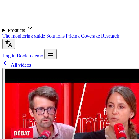
Products
The monitoring guide
Solutions
Pricing
Coverage
Research
Log in
Book a demo
All videos