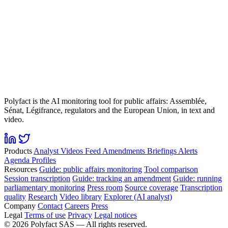
Polyfact is the AI monitoring tool for public affairs: Assemblée,
Sénat, Légifrance, regulators and the European Union, in text and
video.
Products
Analyst
Videos
Feed
Amendments
Briefings
Alerts
Agenda
Profiles
Resources
Guide: public affairs monitoring
Tool comparison
Session transcription
Guide: tracking an amendment
Guide: running
parliamentary monitoring
Press room
Source coverage
Transcription
quality
Research
Video library
Explorer (AI analyst)
Company
Contact
Careers
Press
Legal
Terms of use
Privacy
Legal notices
©
2026
Polyfact SAS —
All rights reserved.