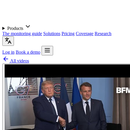
Products
The monitoring guide
Solutions
Pricing
Coverage
Research
Log in
Book a demo
All videos