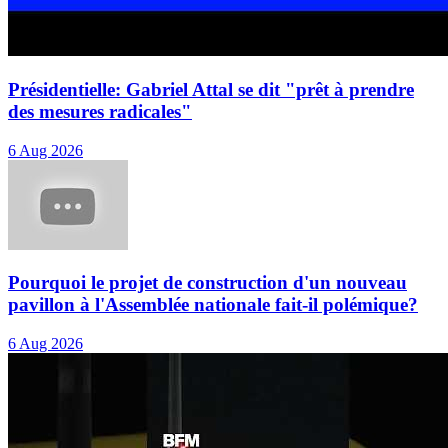
Présidentielle: Gabriel Attal se dit "prêt à prendre
des mesures radicales"
6 Aug 2026
Pourquoi le projet de construction d'un nouveau
pavillon à l'Assemblée nationale fait-il polémique?
6 Aug 2026