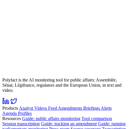
Polyfact is the AI monitoring tool for public affairs: Assemblée,
Sénat, Légifrance, regulators and the European Union, in text and
video.
Products
Analyst
Videos
Feed
Amendments
Briefings
Alerts
Agenda
Profiles
Resources
Guide: public affairs monitoring
Tool comparison
Session transcription
Guide: tracking an amendment
Guide: running
parliamentary monitoring
Press room
Source coverage
Transcription