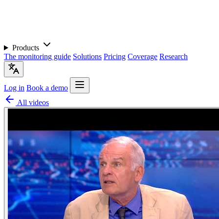
Products
The monitoring guide
Solutions
Pricing
Coverage
Research
Log in
Book a demo
All videos