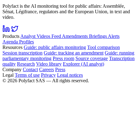
Polyfact is the AI monitoring tool for public affairs: Assemblée,
Sénat, Légifrance, regulators and the European Union, in text and
video.
Products
Analyst
Videos
Feed
Amendments
Briefings
Alerts
Agenda
Profiles
Resources
Guide: public affairs monitoring
Tool comparison
Session transcription
Guide: tracking an amendment
Guide: running
parliamentary monitoring
Press room
Source coverage
Transcription
quality
Research
Video library
Explorer (AI analyst)
Company
Contact
Careers
Press
Legal
Terms of use
Privacy
Legal notices
©
2026
Polyfact SAS —
All rights reserved.