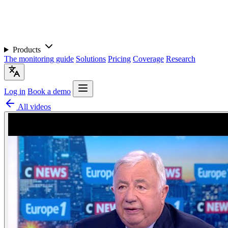
Products
The monitoring guide
Solutions
Pricing
Coverage
Research
Log in
Book a demo
All videos