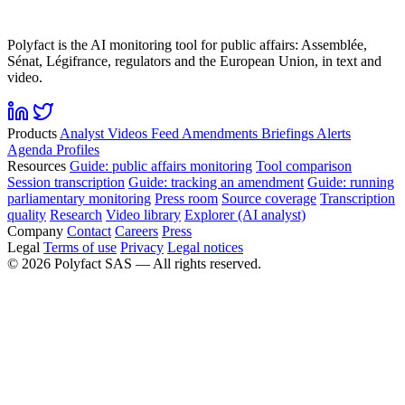
Polyfact is the AI monitoring tool for public affairs: Assemblée,
Sénat, Légifrance, regulators and the European Union, in text and
video.
Products
Analyst
Videos
Feed
Amendments
Briefings
Alerts
Agenda
Profiles
Resources
Guide: public affairs monitoring
Tool comparison
Session transcription
Guide: tracking an amendment
Guide: running
parliamentary monitoring
Press room
Source coverage
Transcription
quality
Research
Video library
Explorer (AI analyst)
Company
Contact
Careers
Press
Legal
Terms of use
Privacy
Legal notices
©
2026
Polyfact SAS —
All rights reserved.