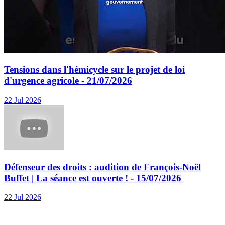
Tensions dans l'hémicycle sur le projet de loi
d'urgence agricole - 21/07/2026
22 Jul 2026
Défenseur des droits : audition de François-Noël
Buffet | La séance est ouverte ! - 15/07/2026
22 Jul 2026