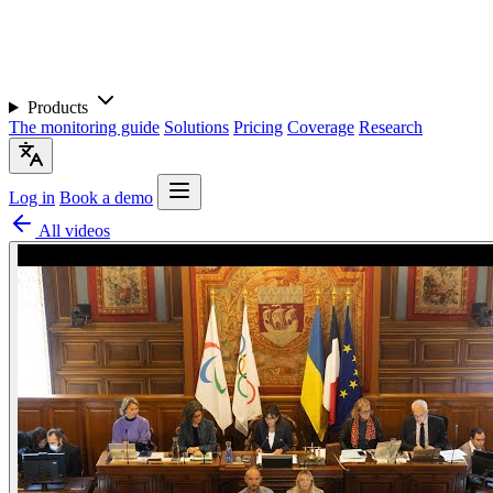
Products
The monitoring guide
Solutions
Pricing
Coverage
Research
Log in
Book a demo
All videos