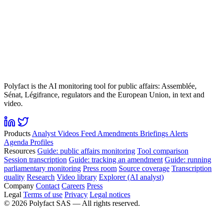
Polyfact is the AI monitoring tool for public affairs: Assemblée,
Sénat, Légifrance, regulators and the European Union, in text and
video.
Products
Analyst
Videos
Feed
Amendments
Briefings
Alerts
Agenda
Profiles
Resources
Guide: public affairs monitoring
Tool comparison
Session transcription
Guide: tracking an amendment
Guide: running
parliamentary monitoring
Press room
Source coverage
Transcription
quality
Research
Video library
Explorer (AI analyst)
Company
Contact
Careers
Press
Legal
Terms of use
Privacy
Legal notices
©
2026
Polyfact SAS —
All rights reserved.