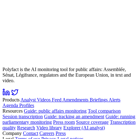
Polyfact is the AI monitoring tool for public affairs: Assemblée,
Sénat, Légifrance, regulators and the European Union, in text and
video.
Products
Analyst
Videos
Feed
Amendments
Briefings
Alerts
Agenda
Profiles
Resources
Guide: public affairs monitoring
Tool comparison
Session transcription
Guide: tracking an amendment
Guide: running
parliamentary monitoring
Press room
Source coverage
Transcription
quality
Research
Video library
Explorer (AI analyst)
Company
Contact
Careers
Press
Legal
Terms of use
Privacy
Legal notices