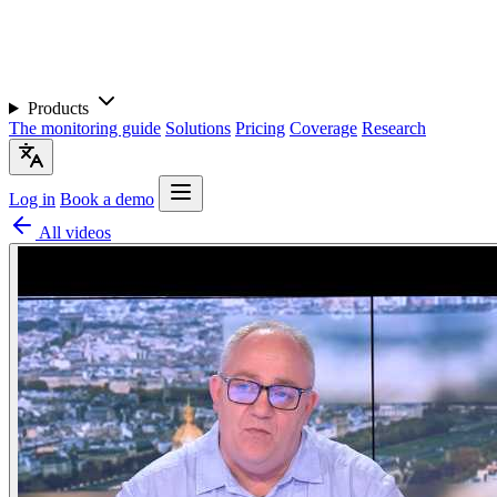
Products
The monitoring guide
Solutions
Pricing
Coverage
Research
Log in
Book a demo
All videos