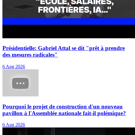
Présidentielle: Gabriel Attal se dit "prêt à prendre
des mesures radicales"
6 Aug 2026
Pourquoi le projet de construction d'un nouveau
pavillon à l'Assemblée nationale fait-il polémique?
6 Aug 2026