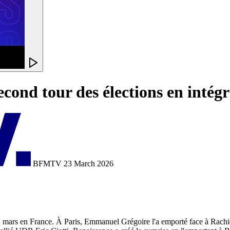
cond tour des élections en intégr
BFMTV
23 March 2026
22 mars en France. À Paris, Emmanuel Grégoire l'a emporté face à Rachi