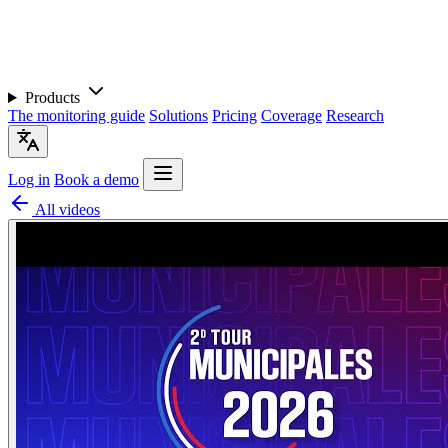
Products
The monitoring guide
Solutions
Pricing
Coverage
Research
Log in
Book a demo
All videos