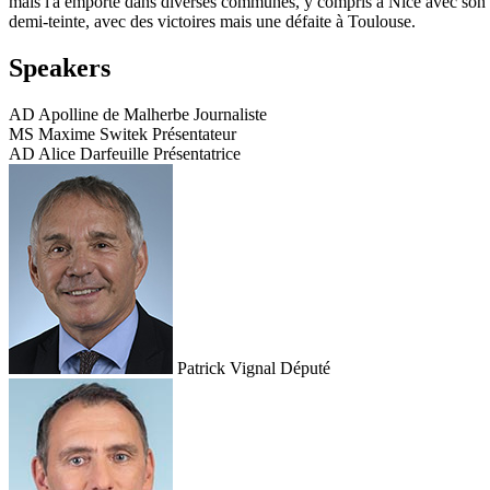
mais l'a emporté dans diverses communes, y compris à Nice avec son a
demi-teinte, avec des victoires mais une défaite à Toulouse.
Speakers
AD
Apolline de Malherbe
Journaliste
MS
Maxime Switek
Présentateur
AD
Alice Darfeuille
Présentatrice
Patrick Vignal
Député