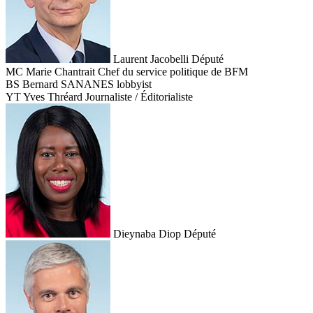
Laurent Jacobelli
Député
MC
Marie Chantrait
Chef du service politique de BFM
BS
Bernard SANANES
lobbyist
YT
Yves Thréard
Journaliste / Éditorialiste
Dieynaba Diop
Député