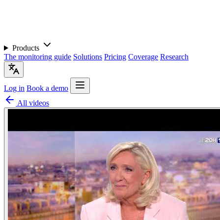
Products
The monitoring guide
Solutions
Pricing
Coverage
Research
Log in
Book a demo
All videos