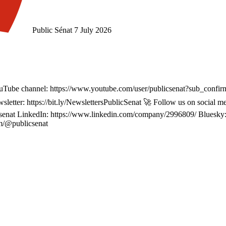
Public Sénat
7 July 2026
 YouTube channel: https://www.youtube.com/user/publicsenat?sub_confir
ewsletter: https://bit.ly/NewslettersPublicSenat 🚀 Follow us on social
icsenat LinkedIn: https://www.linkedin.com/company/2996809/ Bluesky: h
om/@publicsenat