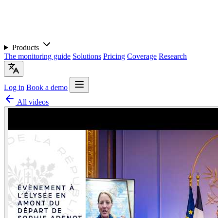
Products
The monitoring guide
Solutions
Pricing
Coverage
Research
Log in
Book a demo
All videos