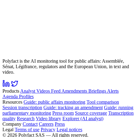
Polyfact is the AI monitoring tool for public affairs: Assemblée,
Sénat, Légifrance, regulators and the European Union, in text and
video.
Products
Analyst
Videos
Feed
Amendments
Briefings
Alerts
Agenda
Profiles
Resources
Guide: public affairs monitoring
Tool comparison
Session transcription
Guide: tracking an amendment
Guide: running
parliamentary monitoring
Press room
Source coverage
Transcription
quality
Research
Video library
Explorer (AI analyst)
Company
Contact
Careers
Press
Legal
Terms of use
Privacy
Legal notices
©
2026
Polyfact SAS —
All rights reserved.