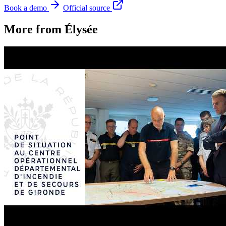
Book a demo
Official source
More from Élysée