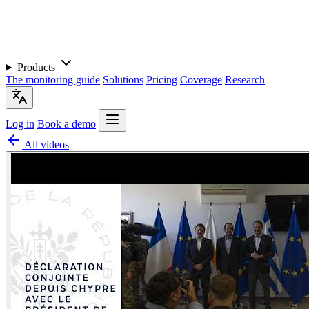
Products
The monitoring guide
Solutions
Pricing
Coverage
Research
Log in
Book a demo
All videos