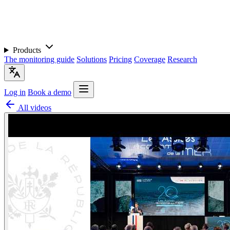
Products
The monitoring guide
Solutions
Pricing
Coverage
Research
Log in
Book a demo
All videos