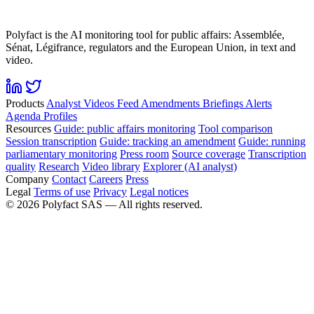
Polyfact is the AI monitoring tool for public affairs: Assemblée,
Sénat, Légifrance, regulators and the European Union, in text and
video.
Products
Analyst
Videos
Feed
Amendments
Briefings
Alerts
Agenda
Profiles
Resources
Guide: public affairs monitoring
Tool comparison
Session transcription
Guide: tracking an amendment
Guide: running
parliamentary monitoring
Press room
Source coverage
Transcription
quality
Research
Video library
Explorer (AI analyst)
Company
Contact
Careers
Press
Legal
Terms of use
Privacy
Legal notices
©
2026
Polyfact SAS —
All rights reserved.