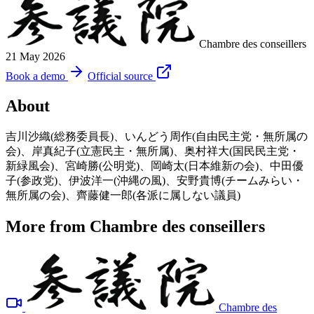
Chambre des conseillers
21 May 2026
Book a demo
Official source
About
吉川沙織(総務委員長)、いんどう周作(自由民主党・無所属の
会)、岸真紀子(立憲民主・無所属)、奥村祥大(国民民主党・
新緑風会)、宮崎勝(公明党)、岡崎太(日本維新の会)、中田優
子(参政党)、伊波洋一(沖縄の風)、安野貴博(チームみらい・
無所属の会)、齊藤健一郎(各派に属しない議員)
More from Chambre des conseillers
Chambre des