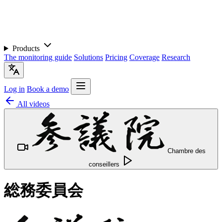
Products
The monitoring guide
Solutions
Pricing
Coverage
Research
Log in
Book a demo
All videos
Chambre des
conseillers
総務委員会