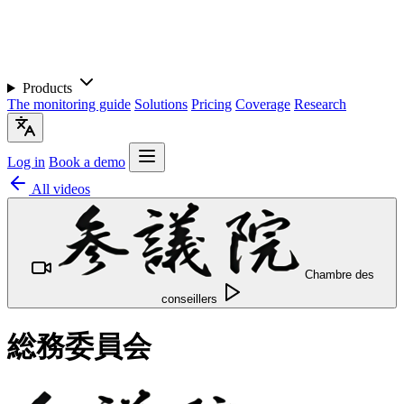
Products
The monitoring guide
Solutions
Pricing
Coverage
Research
Log in
Book a demo
All videos
Chambre des
conseillers
総務委員会