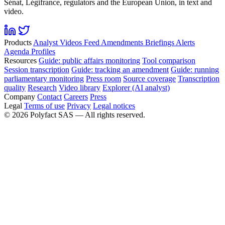
Sénat, Légifrance, regulators and the European Union, in text and
video.
Products
Analyst
Videos
Feed
Amendments
Briefings
Alerts
Agenda
Profiles
Resources
Guide: public affairs monitoring
Tool comparison
Session transcription
Guide: tracking an amendment
Guide: running
parliamentary monitoring
Press room
Source coverage
Transcription
quality
Research
Video library
Explorer (AI analyst)
Company
Contact
Careers
Press
Legal
Terms of use
Privacy
Legal notices
©
2026
Polyfact SAS —
All rights reserved.