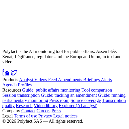
Polyfact is the AI monitoring tool for public affairs: Assemblée,
Sénat, Légifrance, regulators and the European Union, in text and
video.
Products
Analyst
Videos
Feed
Amendments
Briefings
Alerts
Agenda
Profiles
Resources
Guide: public affairs monitoring
Tool comparison
Session transcription
Guide: tracking an amendment
Guide: running
parliamentary monitoring
Press room
Source coverage
Transcription
quality
Research
Video library
Explorer (AI analyst)
Company
Contact
Careers
Press
Legal
Terms of use
Privacy
Legal notices
©
2026
Polyfact SAS —
All rights reserved.