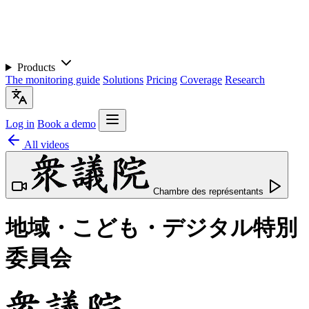
Products
The monitoring guide
Solutions
Pricing
Coverage
Research
Log in
Book a demo
All videos
Chambre des représentants
地域・こども・デジタル特別
委員会