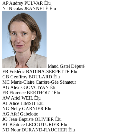
AP
Audrey PULVAR
Élu
NJ
Nicolas JEANNETÉ
Élu
Maud Gatel
Député
FB
Frédéric BADINA-SERPETTE
Élu
GB
Geoffroy BOULARD
Élu
MC
Marie-Claire Carrère-Gée
Sénateur
AG
Alexis GOVCIYAN
Élu
FB
Florence BERTHOUT
Élu
AW
Ariel WEIL
Élu
AT
Alice TIMSIT
Élu
NG
Nelly GARNIER
Élu
AG
Afaf Gabelotto
JO
Jean-Baptiste OLIVIER
Élu
BL
Béatrice LECOUTURIER
Élu
ND
Nour DURAND-RAUCHER
Élu