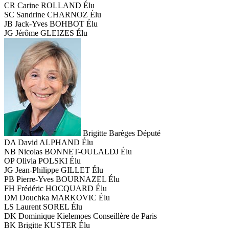
CR
Carine ROLLAND
Élu
SC
Sandrine CHARNOZ
Élu
JB
Jack-Yves BOHBOT
Élu
JG
Jérôme GLEIZES
Élu
Brigitte Barèges
Député
DA
David ALPHAND
Élu
NB
Nicolas BONNET-OULALDJ
Élu
OP
Olivia POLSKI
Élu
JG
Jean-Philippe GILLET
Élu
PB
Pierre-Yves BOURNAZEL
Élu
FH
Frédéric HOCQUARD
Élu
DM
Douchka MARKOVIC
Élu
LS
Laurent SOREL
Élu
DK
Dominique Kielemoes
Conseillère de Paris
BK
Brigitte KUSTER
Élu