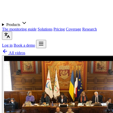
Products
The monitoring guide
Solutions
Pricing
Coverage
Research
Log in
Book a demo
All videos