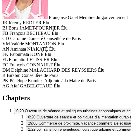
Françoise Gatel
Membre du gouvernement
JR
Jérémy REDLER
Élu
BJ
Boris JAMET-FOURNIER
Élu
FB
François BECHIEAU
Élu
CD
Caroline Douceré
Conseillère de Paris
VM
Valérie MONTANDON
Élu
AN
Aminata NIAKATÉ
Élu
FK
Fatoumata KONÉ
Élu
FL
Florentin LETISSIER
Élu
FC
François CONNAULT
Élu
DM
Delphine MALACHARD DES REYSSIERS
Élu
B
Birabin
Conseillère de Paris
PK
Pénélope Komitès
Adjointe à la Maire de Paris
AG
Afaf GABELOTAUD
Élu
Chapters
0:20
Ouverture de séance et politiques urbaines économiques et éc
0:20
Ouverture de séance et politiques d’alimentation durabl
29:06
Commerce de proximité, vacance commerciale et usag
1:22:55
Transition énergétique, logistique urbaine et comm