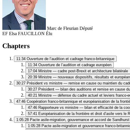
Marc de Fleurian
Député
EF
Elsa FAUCILLON
Élu
Chapters
11:34
Ouverture de l’audition et cadrage franco‑britannique
11:34
Ouverture de l’audition et cadrage européen
17:04
Ministre — cadre post‑Brexit et architecture bilatérale
20:39
Ministre — nouveaux dispositifs, résultats et européan
30:27
Président vs ministre — remise en cause ou maintien du cad
30:27
Président — bilan des auditions et remise en cause d
40:21
Ministre — défense du cadre actuel et leviers franco‑
47:46
Coopération franco‑britannique et européanisation de la fronti
47:46
Rapporteure vs ministre — bilan et efficacité de la coo
57:41
Européanisation de la frontière et droit d’asile vers l
1:05:28
Pacte asile‑migration, gouvernance et accord de Sandhurst
1:05:28
Pacte asile‑migration et gouvernance franco‑britanni