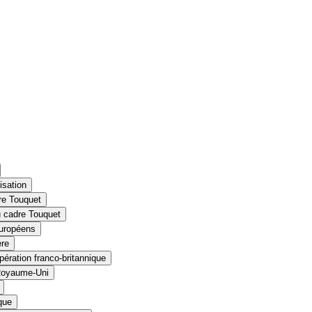
isation
re Touquet
u cadre Touquet
européens
ère
pération franco‑britannique
e Royaume‑Uni
que