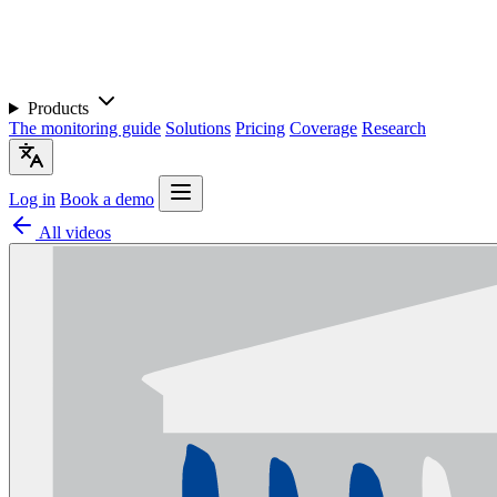
Products
The monitoring guide
Solutions
Pricing
Coverage
Research
Log in
Book a demo
All videos