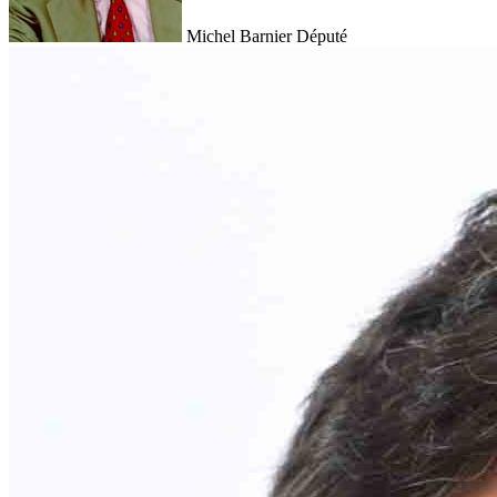
Michel Barnier
Député