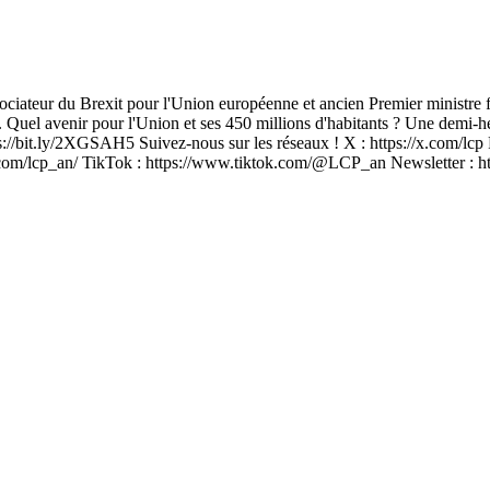
ociateur du Brexit pour l'Union européenne et ancien Premier ministre
 Quel avenir pour l'Union et ses 450 millions d'habitants ? Une demi-
//bit.ly/2XGSAH5 Suivez-nous sur les réseaux ! X : https://x.com/lcp 
m/lcp_an/ TikTok : https://www.tiktok.com/@LCP_an Newsletter : https: