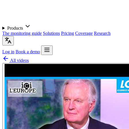
Products
The monitoring guide
Solutions
Pricing
Coverage
Research
Log in
Book a demo
All videos