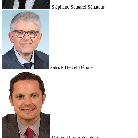
Stéphane Sautarel
Sénateur
Patrick Hetzel
Député
Jérôme Durain
Sénateur