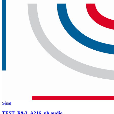
Sénat
TEST_R9-3_A216_pb audio