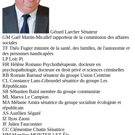
Gérard Larcher
Sénateur
GM
Gaël Martin-Micallef
rapporteur de la commission des affaires
sociales
TF
Théo Fugier
ministre de la santé, des familles, de l'autonomie et
des personnes handicapées
LP
Loïc Pi
HR
Hélène Romano
Psychothérapeute, docteure en
psychopathologie, docteure en droit privé et sciences criminelles
RB
Romain Barraud
sénateur du groupe Union Centriste
CL
Constance Lans-Gibourdel
sénatrice du groupe Les
Républicains
SB
Sébastien Baïol
membre du groupe communiste
ML
Maeva Le Campion
MA
Mélanie Amira
sénatrice du groupe socialiste écologiste et
républicain
AS
Aurélien Séguré
IZ
Ilyas Zaoui
JF
Julien Fauconnier
CC
Clémentine Chatin
Sénatrice
MM
Maryline MONTEILLET
Élu