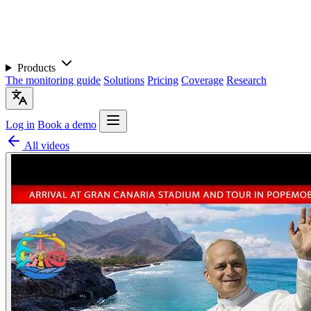
Products
The monitoring guide
Solutions
Pricing
Coverage
Research
Log in
Book a demo
All videos