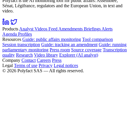
Polyfact is the AI monitoring tool for public affairs: Assemblée,
Sénat, Légifrance, regulators and the European Union, in text and
video.
Products
Analyst
Videos
Feed
Amendments
Briefings
Alerts
Agenda
Profiles
Resources
Guide: public affairs monitoring
Tool comparison
Session transcription
Guide: tracking an amendment
Guide: running
parliamentary monitoring
Press room
Source coverage
Transcription
quality
Research
Video library
Explorer (AI analyst)
Company
Contact
Careers
Press
Legal
Terms of use
Privacy
Legal notices
©
2026
Polyfact SAS —
All rights reserved.