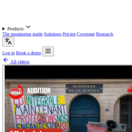
Products
The monitoring guide
Solutions
Pricing
Coverage
Research
Log in
Book a demo
All videos