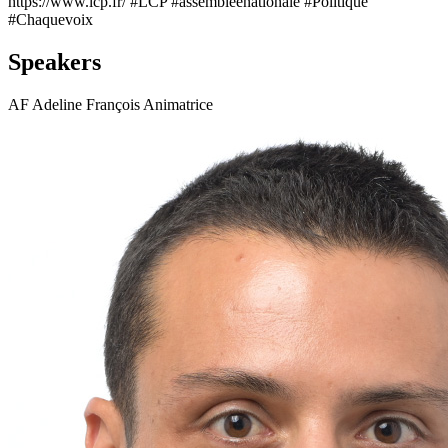
https://www.lcp.fr/ #LCP #assembleenationale #Politique
#Chaquevoix
Speakers
AF
Adeline François
Animatrice