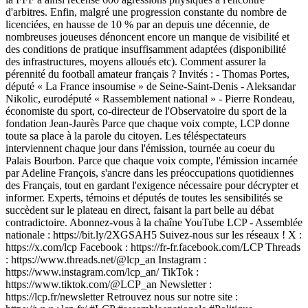
d'arbitres. Enfin, malgré une progression constante du nombre de
licenciées, en hausse de 10 % par an depuis une décennie, de
nombreuses joueuses dénoncent encore un manque de visibilité et
des conditions de pratique insuffisamment adaptées (disponibilité
des infrastructures, moyens alloués etc). Comment assurer la
pérennité du football amateur français ? Invités : - Thomas Portes,
député « La France insoumise » de Seine-Saint-Denis - Aleksandar
Nikolic, eurodéputé « Rassemblement national » - Pierre Rondeau,
économiste du sport, co-directeur de l'Observatoire du sport de la
fondation Jean-Jaurès Parce que chaque voix compte, LCP donne
toute sa place à la parole du citoyen. Les téléspectateurs
interviennent chaque jour dans l'émission, tournée au coeur du
Palais Bourbon. Parce que chaque voix compte, l'émission incarnée
par Adeline François, s'ancre dans les préoccupations quotidiennes
des Français, tout en gardant l'exigence nécessaire pour décrypter et
informer. Experts, témoins et députés de toutes les sensibilités se
succèdent sur le plateau en direct, faisant la part belle au débat
contradictoire. Abonnez-vous à la chaîne YouTube LCP - Assemblée
nationale : https://bit.ly/2XGSAH5 Suivez-nous sur les réseaux ! X :
https://x.com/lcp Facebook : https://fr-fr.facebook.com/LCP Threads
: https://www.threads.net/@lcp_an Instagram :
https://www.instagram.com/lcp_an/ TikTok :
https://www.tiktok.com/@LCP_an Newsletter :
https://lcp.fr/newsletter Retrouvez nous sur notre site :