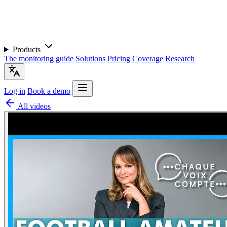
Products
The monitoring guide
Solutions
Pricing
Coverage
Research
Log in
Book a demo
All videos