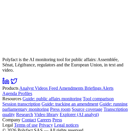
Polyfact is the AI monitoring tool for public affairs: Assemblée,
Sénat, Légifrance, regulators and the European Union, in text and
video.
Products
Analyst
Videos
Feed
Amendments
Briefings
Alerts
Agenda
Profiles
Resources
Guide: public affairs monitoring
Tool comparison
Session transcription
Guide: tracking an amendment
Guide: running
parliamentary monitoring
Press room
Source coverage
Transcription
quality
Research
Video library
Explorer (AI analyst)
Company
Contact
Careers
Press
Legal
Terms of use
Privacy
Legal notices
©
2026
Polyfact SAS —
All rights reserved.