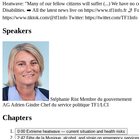
Heatwave: "Many of our fellow citizens will suffer (...) We have no c
Disabilities. ➡️ All the latest news live on https://www.tf1info.fr 
https://www.tiktok.com/@tf1info Twitter: https://twitter.com/TF1Info
Speakers
Stéphanie Rist
Membre du gouvernement
AG
Adrien Gindre
Chef du service politique TF1/LCI
Chapters
0:00
Extreme heatwave — current situation and health risks
2:42
Fête de la Musique, alcohol, and strain on emergency service