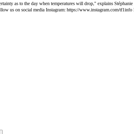
ertainty as to the day when temperatures will drop," explains Stéphani
🤳 Follow us on social media Instagram: https://www.instagram.com/tf1
s