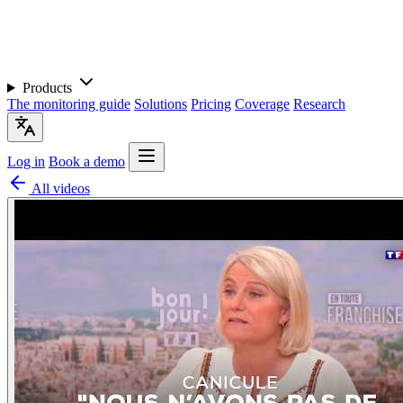
Products
The monitoring guide
Solutions
Pricing
Coverage
Research
Log in
Book a demo
All videos