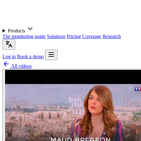
Products
The monitoring guide
Solutions
Pricing
Coverage
Research
Log in
Book a demo
All videos