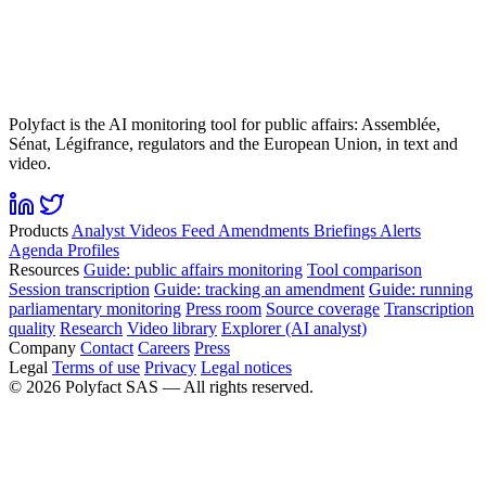
Polyfact is the AI monitoring tool for public affairs: Assemblée,
Sénat, Légifrance, regulators and the European Union, in text and
video.
Products
Analyst
Videos
Feed
Amendments
Briefings
Alerts
Agenda
Profiles
Resources
Guide: public affairs monitoring
Tool comparison
Session transcription
Guide: tracking an amendment
Guide: running
parliamentary monitoring
Press room
Source coverage
Transcription
quality
Research
Video library
Explorer (AI analyst)
Company
Contact
Careers
Press
Legal
Terms of use
Privacy
Legal notices
©
2026
Polyfact SAS —
All rights reserved.