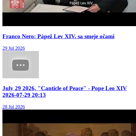
Franco Nero: Pápež Lev XIV. sa smeje očami
29 Jul 2026
July 29 2026, "Canticle of Peace" - Pope Leo XIV
2026-07-29 20:13
28 Jul 2026