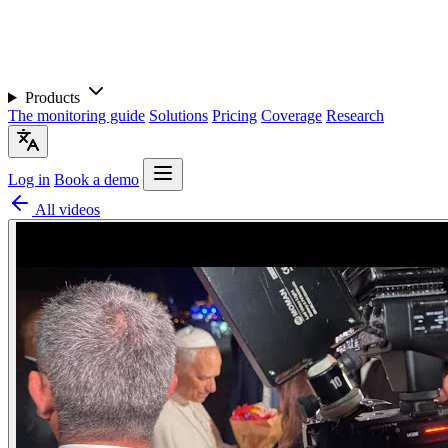
Products
The monitoring guide
Solutions
Pricing
Coverage
Research
Log in
Book a demo
All videos