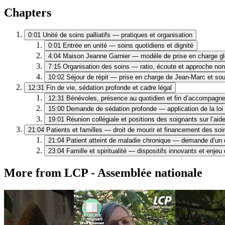
Chapters
0:01
Unité de soins palliatifs — pratiques et organisation
0:01
Entrée en unité — soins quotidiens et dignité
4:04
Maison Jeanne Garnier — modèle de prise en charge gl
7:15
Organisation des soins — ratio, écoute et approche no
10:02
Séjour de répit — prise en charge de Jean-Marc et sou
12:31
Fin de vie, sédation profonde et cadre légal
12:31
Bénévoles, présence au quotidien et fin d’accompagn
15:00
Demande de sédation profonde — application de la loi
19:01
Réunion collégiale et positions des soignants sur l’aid
21:04
Patients et familles — droit de mourir et financement des soins
21:04
Patient atteint de maladie chronique — demande d’un d
23:04
Famille et spiritualité — dispositifs innovants et enje
More from LCP - Assemblée nationale