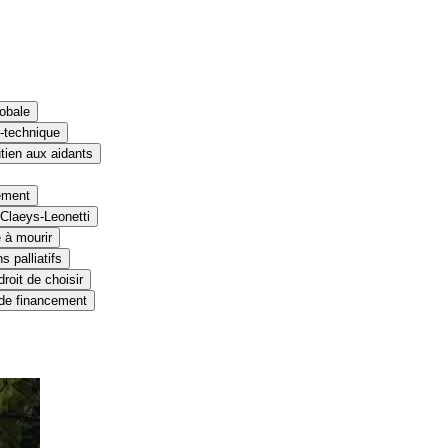
obale
n-technique
tien aux aidants
ement
 Claeys-Leonetti
e à mourir
 palliatifs
roit de choisir
u de financement