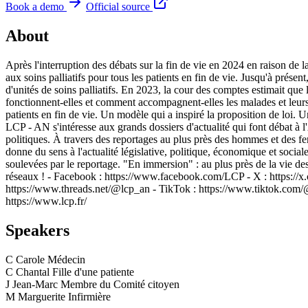
Book a demo
Official source
About
Après l'interruption des débats sur la fin de vie en 2024 en raison de la
aux soins palliatifs pour tous les patients en fin de vie. Jusqu'à présen
d'unités de soins palliatifs. En 2023, la cour des comptes estimait que 
fonctionnent-elles et comment accompagnent-elles les malades et leurs
patients en fin de vie. Un modèle qui a inspiré la proposition de lo
LCP - AN s'intéresse aux grands dossiers d'actualité qui font débat à l
politiques. À travers des reportages au plus près des hommes et des fe
donne du sens à l'actualité législative, politique, économique et socia
soulevées par le reportage. "En immersion" : au plus près de la vie
réseaux ! - Facebook : https://www.facebook.com/LCP - X : https://x.c
https://www.threads.net/@lcp_an - TikTok : https://www.tiktok.com/@L
https://www.lcp.fr/
Speakers
C
Carole
Médecin
C
Chantal
Fille d'une patiente
J
Jean-Marc
Membre du Comité citoyen
M
Marguerite
Infirmière