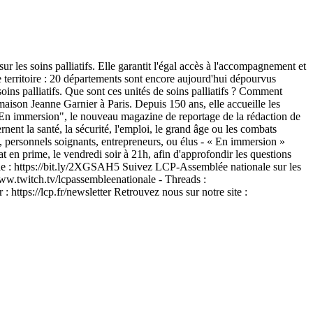
ur les soins palliatifs. Elle garantit l'égal accès à l'accompagnement et
 le territoire : 20 départements sont encore aujourd'hui dépourvus
soins palliatifs. Que sont ces unités de soins palliatifs ? Comment
aison Jeanne Garnier à Paris. Depuis 150 ans, elle accueille les
"En immersion", le nouveau magazine de reportage de la rédaction de
nent la santé, la sécurité, l'emploi, le grand âge ou les combats
s, personnels soignants, entrepreneurs, ou élus - « En immersion »
at en prime, le vendredi soir à 21h, afin d'approfondir les questions
ale : https://bit.ly/2XGSAH5 Suivez LCP-Assemblée nationale sur les
www.twitch.tv/lcpassembleenationale - Threads :
ttps://lcp.fr/newsletter Retrouvez nous sur notre site :