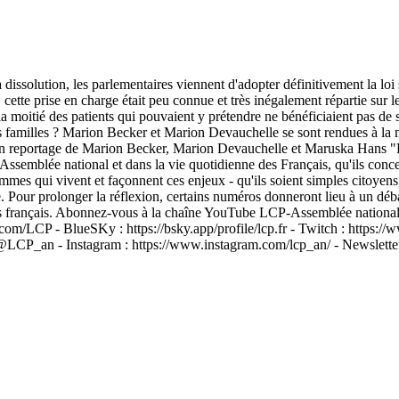
 dissolution, les parlementaires viennent d'adopter définitivement la loi s
t, cette prise en charge était peu connue et très inégalement répartie sur
la moitié des patients qui pouvaient y prétendre ne bénéficiaient pas de 
 familles ? Marion Becker et Marion Devauchelle se sont rendues à la m
i. Un reportage de Marion Becker, Marion Devauchelle et Maruska Hans 
'Assemblée national et dans la vie quotidienne des Français, qu'ils concer
mmes qui vivent et façonnent ces enjeux - qu'ils soient simples citoyen
le. Pour prolonger la réflexion, certains numéros donneront lieu à un déb
 des français. Abonnez-vous à la chaîne YouTube LCP-Assemblée nation
om/LCP - BlueSKy : https://bsky.app/profile/lcp.fr - Twitch : https://
CP_an - Instagram : https://www.instagram.com/lcp_an/ - Newsletter : h