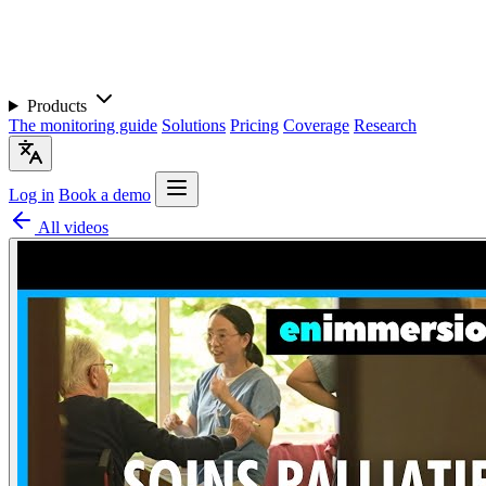
Products
The monitoring guide
Solutions
Pricing
Coverage
Research
Log in
Book a demo
All videos