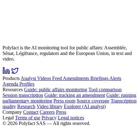
Polyfact is the AI monitoring tool for public affairs: Assemblée,
Sénat, Légifrance, regulators and the European Union, in text and
video.
Products
Analyst
Videos
Feed
Amendments
Briefings
Alerts
Agenda
Profiles
Resources
Guide: public affairs monitoring
Tool comparison
Session transcription
Guide: tracking an amendment
Guide: running
parliamentary monitoring
Press room
Source coverage
Transcription
quality
Research
Video library
Explorer (AI analyst)
Company
Contact
Careers
Press
Legal
Terms of use
Privacy
Legal notices
©
2026
Polyfact SAS —
All rights reserved.