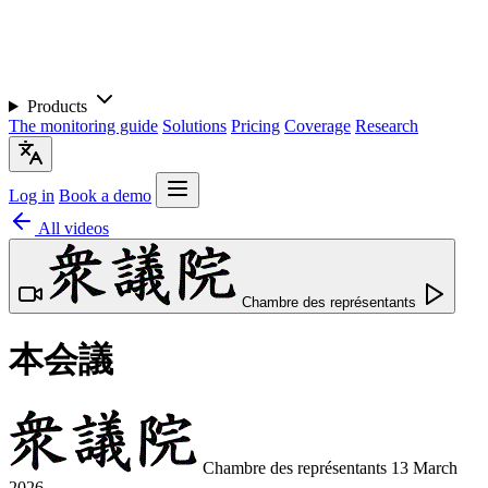
Products
The monitoring guide
Solutions
Pricing
Coverage
Research
Log in
Book a demo
All videos
Chambre des représentants
本会議
Chambre des représentants
13 March
2026