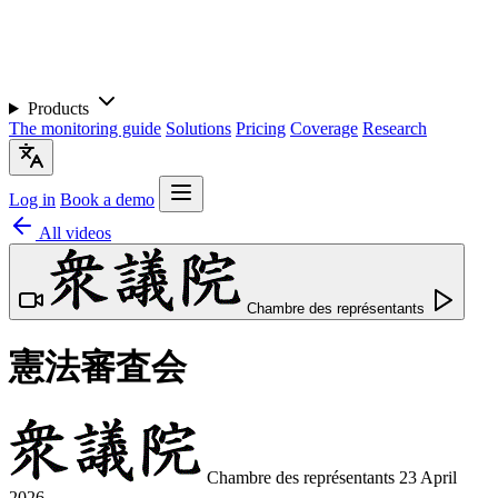
Products
The monitoring guide
Solutions
Pricing
Coverage
Research
Log in
Book a demo
All videos
Chambre des représentants
憲法審査会
Chambre des représentants
23 April
2026