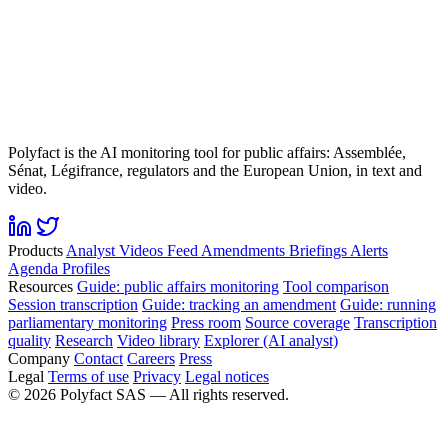
Polyfact is the AI monitoring tool for public affairs: Assemblée,
Sénat, Légifrance, regulators and the European Union, in text and
video.
Products
Analyst
Videos
Feed
Amendments
Briefings
Alerts
Agenda
Profiles
Resources
Guide: public affairs monitoring
Tool comparison
Session transcription
Guide: tracking an amendment
Guide: running
parliamentary monitoring
Press room
Source coverage
Transcription
quality
Research
Video library
Explorer (AI analyst)
Company
Contact
Careers
Press
Legal
Terms of use
Privacy
Legal notices
©
2026
Polyfact SAS —
All rights reserved.