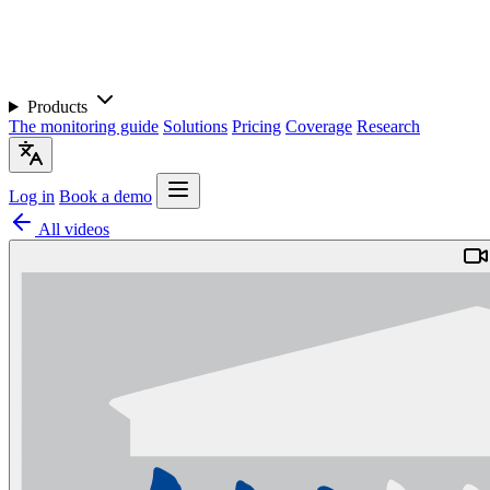
Products
The monitoring guide
Solutions
Pricing
Coverage
Research
Log in
Book a demo
All videos